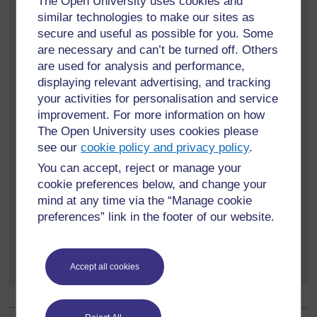
The Open University uses cookies and
similar technologies to make our sites as
संसाधन:
secure and useful as possible for you. Some
पत्रिका से फ़ोटो या तस्वीरों की कतरनें
,
फ़ोटोकॉपी
,
जो छात्रों
are necessary and can’t be turned off. Others
द्वारा स्पष्ट रूप से देखने लायक़ पर्याप्त रूप से बड़ी हों।
are used for analysis and performance,
displaying relevant advertising, and tracking
समय-निर्धारण:
your activities for personalisation and service
improvement. For more information on how
चित्रों से परिचित करवाने के लिए दस मिनट।
The Open University uses cookies please
चित्रों के बारे में छात्रों द्वारा जोड़ों में बात करने के लिए पाँच
see our
cookie policy and privacy policy
.
मिनट।
You can accept, reject or manage your
चित्र क्या प्रदर्शित करते हैं
,
इस पर पूरी कक्षा द्वारा बात करने
cookie preferences below, and change your
के लिए बीस मिनट।
mind at any time via the “Manage cookie
preferences” link in the footer of our website.
अपनी पूरी योजना तैयार रखें
,
क्योंकि यह आपको ऐसा नमूना उपलब्ध
कराएगी
,
जिसे आप आगामी गतिविधियाँ
3
और
4
में इस्तेमाल कर सकते
हैं।
Accept all cookies