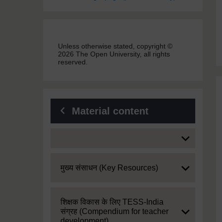
Unless otherwise stated, copyright ©
2026 The Open University, all rights
reserved.
Material content
Expand
Expand
मुख्य संसाधन (Key Resources)
Expand
शिक्षक विकास के लिए TESS-India
संग्रह (Compendium for teacher
development)