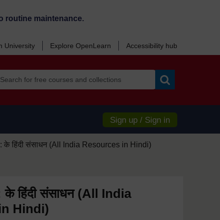
o routine maintenance.
 University
Explore OpenLearn
Accessibility hub
Search
Sign up / Sign in
के हिंदी संसाधन (All India Resources in Hindi)
े हिंदी संसाधन (All India
n Hindi)