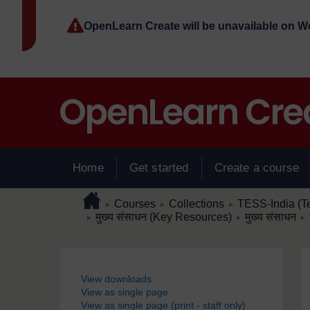
Skip to main content
OpenLearn Create will be unavailable on 
Home
Get started
Create a course
Page path
Home
/
/
/
Courses
Collections
TESS-India (T
►
►
►
/
/
/
मुख्य संसाधन (Key Resources)
मुख्य संसाधन
►
►
►
Blocks
View downloads
View as single page
View as single page (print - staff only)