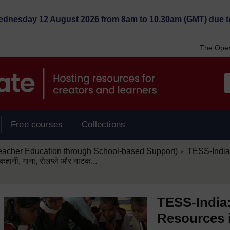
Wednesday 12 August 2026 from 8am to 10.30am (GMT) due t
The Open
Free courses
Collections
/
eacher Education through School-based Support)
TESS-India: 
►
कहानी, गाना, रोलप्ले और नाटक...
TESS-India: क
Resources i