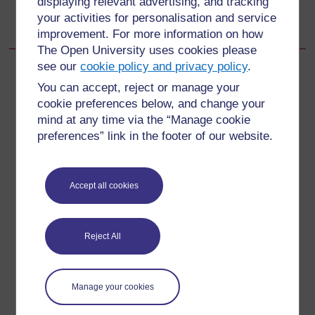
displaying relevant advertising, and tracking
References
your activities for personalisation and service
improvement. For more information on how
The Open University uses cookies please
see our
cookie policy and privacy policy
.
You can accept, reject or manage your
cookie preferences below, and change your
For further information, take a look at our frequently asked
mind at any time via the “Manage cookie
questions which may give you the support you need.
preferences” link in the footer of our website.
Have a question?
Accept all cookies
If you have any concerns about anything on this site
please get in contact with us here.
Reject All
Report a concern
Manage your cookies