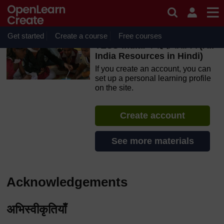
Skip to main content
OpenLearn Create will be unavailable on Wednesday 12
August 2026 from 8am to 10.30am (GMT) due to routine
maintenance.
Get started
Create a course
Free courses
TESS-India: के हिंदी संसाधन (All
India Resources in Hindi)
If you create an account, you can
set up a personal learning profile
on the site.
Create account
See more materials
Acknowledgements
अभिस्वीकृतियाँ