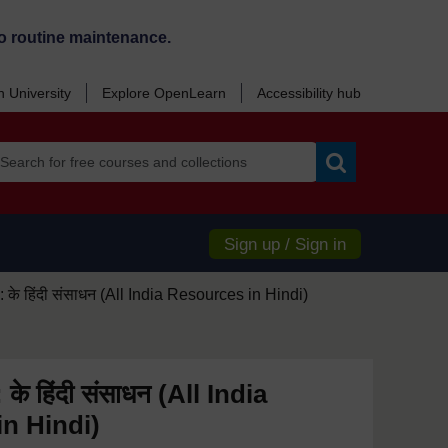
o routine maintenance.
 University
Explore OpenLearn
Accessibility hub
Search
Sign up / Sign in
के हिंदी संसाधन (All India Resources in Hindi)
े हिंदी संसाधन (All India
n Hindi)