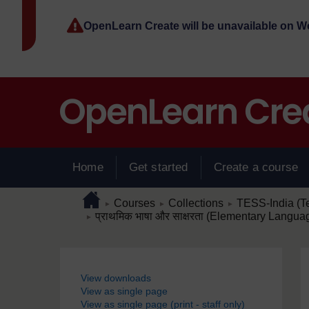
Skip to main content
OpenLearn Create will be unavailable on 
Home
Get started
Create a course
Page path
Home
/
/
/
Courses
Collections
TESS-India (T
►
►
►
/
प्राथमिक भाषा और साक्षरता (Elementary Langua
►
Blocks
View downloads
View as single page
View as single page (print - staff only)