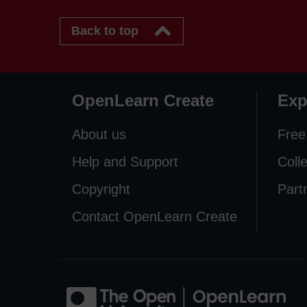
Back to top
OpenLearn Create
Exp
About us
Free
Help and Support
Coll
Copyright
Part
Contact OpenLearn Create