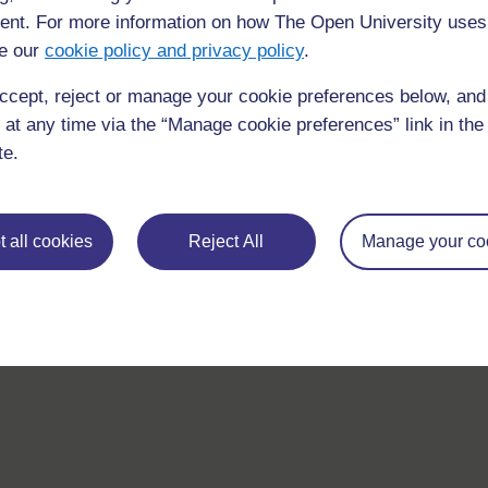
questions which may give you the support you need.
nt. For more information on how The Open University uses
e our
cookie policy and privacy policy
.
If you have any concerns about anything on this site please g
in contact with us here.
ccept, reject or manage your cookie preferences below, an
 at any time via the “Manage cookie preferences” link in the 
te.
 all cookies
Reject All
Manage your co