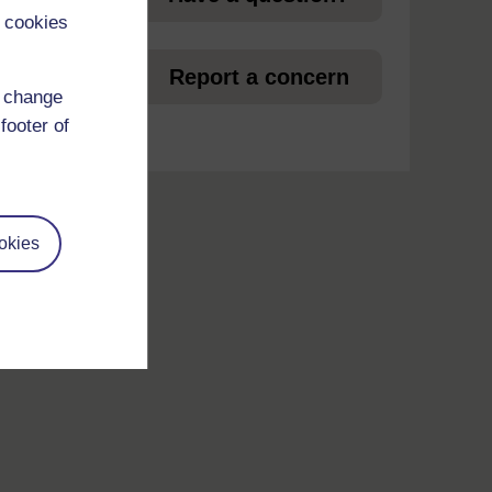
 cookies
et
Report a concern
d change
footer of
okies