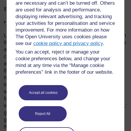
are necessary and can’t be turned off. Others
इसी लिए कहते हैं – लालच बुरी बला
are used for analysis and performance,
displaying relevant advertising, and tracking
‘A Tale from Persia’
your activities for personalisation and service
improvement. For more information on how
Long ago, a man from Persia hosted a Bedouin from
The Open University uses cookies please
the desert, sitting him at table with his wife, two sons
see our
cookie policy and privacy policy
.
and two daughters. The wife had roasted one
You can accept, reject or manage your
chicken, and the host told his guest: ‘Share it out
cookie preferences below, and change your
among us,’ meaning to make fun of him. The
mind at any time via the “Manage cookie
Bedouin said he did not know how, but if they
preferences” link in the footer of our website.
humoured him he would try. When they agreed, he
took the chicken and chopped it up, distributing it
with these words: ‘The head for the head of the
Accept all cookies
family,’ as he gave his host the bird’s head; ‘the two
wings for the two boys, the two legs for the two girls,’
giving them out, and ‘the tail for the old woman,’
Reject All
giving the wife the tail of the bird and finally, taking
the best portion for himself, ‘The breast for the