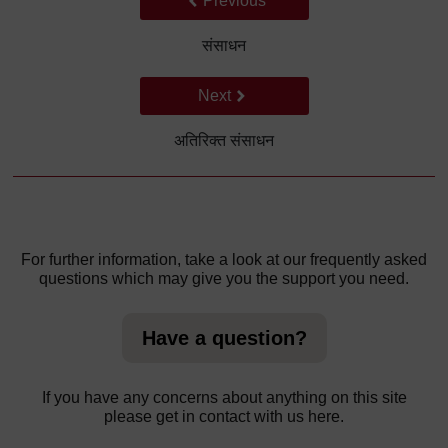
Previous
संसाधन
Go to next page
Next
अतिरिक्त संसाधन
For further information, take a look at our frequently asked
questions which may give you the support you need.
Have a question?
If you have any concerns about anything on this site
please get in contact with us here.