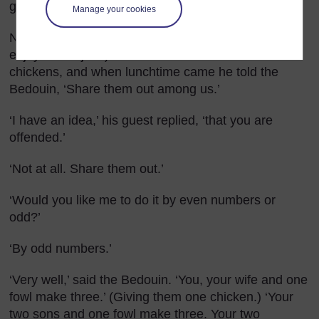
guest!’ he said.
Manage your cookies
Now, the next day, the host said to his wife (having
enjoyed this joke) that she should roast five
chickens, and when lunchtime came he told the
Bedouin, ‘Share them out among us.’
‘I have an idea,’ his guest replied, ‘that you are
offended.’
‘Not at all. Share them out.’
‘Would you like me to do it by even numbers or
odd?’
‘By odd numbers.’
‘Very well,’ said the Bedouin. ‘You, your wife and one
fowl make three.’ (Giving them one chicken.) ‘Your
two sons and one fowl make three. Your two