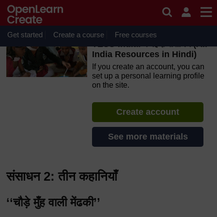
Skip to main content
OpenLearn Create will be unavailable on Wednesday 12
August 2026 from 8am to 10.30am (GMT) due to routine
maintenance.
Get started
Create a course
Free courses
TESS-India: के हिंदी संसाधन (All
India Resources in Hindi)
If you create an account, you can
set up a personal learning profile
on the site.
Create account
See more materials
संसाधन 2: तीन कहानियाँ
‘‘चौड़े मुँह वाली मेंढकी’’