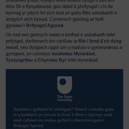
ymddiried ynddi. Rydym wedi arloesi dysgu o bell ers
dros 50 o flynyddoedd, gan ddod â phrifysgol i chi lle
bynnag yr ydych fel eich bod yn gallu ffitio astudiaeth o
amgylch eich bywyd. Cymerwch gipolwg
ar holl
gyrsiau’r Brifysgol Agored
.
Os nad oes gennych lawer o brofiad o astudiaeth lefel
prifysgol, darllenwch ein canllaw ar
Ble i fynd â’ch dysg
nesaf
, neu dysgwch ragor am y mathau o gymwysterau a
gynigiwn, yn cynnwys
modiwlau Mynediad
,
Tystysgrifau
a
Chyrsiau Byr
lefel mynediad.
Awyddus i gyflawni’ch uchelgais? Dewch i astudio gyda
ni a byddwch yn ymuno â thros 2 filiwn o fyfyrwyr sydd
wedi cyflawni eu nodau gyrfaol a phersonol gyda’r
Brifysgol Agored.