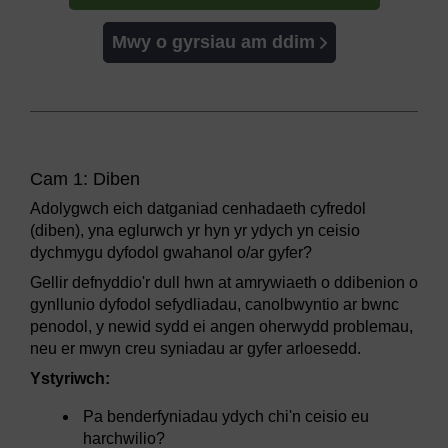
Mwy o gyrsiau am ddim
Cam 1: Diben
Adolygwch eich datganiad cenhadaeth cyfredol
(diben), yna eglurwch yr hyn yr ydych yn ceisio
dychmygu dyfodol gwahanol o/ar gyfer?
Gellir defnyddio'r dull hwn at amrywiaeth o ddibenion o
gynllunio dyfodol sefydliadau, canolbwyntio ar bwnc
penodol, y newid sydd ei angen oherwydd problemau,
neu er mwyn creu syniadau ar gyfer arloesedd.
Ystyriwch:
Pa benderfyniadau ydych chi'n ceisio eu
harchwilio?