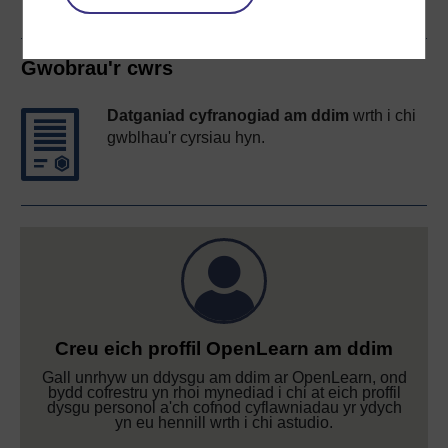
Gwobrau'r cwrs
Datganiad cyfranogiad am ddim
wrth i chi
gwblhau'r cyrsiau hyn.
Creu eich proffil OpenLearn am ddim
Gall unrhyw un ddysgu am ddim ar OpenLearn, ond
bydd cofrestru yn rhoi mynediad i chi at eich proffil
dysgu personol a'ch cofnod cyflawniadau yr ydych
yn eu hennill wrth i chi astudio.