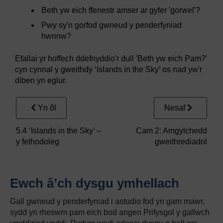
Beth yw eich ffenestr amser ar gyfer 'gorwel'?
Pwy sy'n gorfod gwneud y penderfyniad
hwnnw?
Efallai yr hoffech ddefnyddio'r dull 'Beth yw eich Pam?'
cyn cynnal y gweithdy ‘Islands in the Sky’ os nad yw'r
diben yn eglur.
Yn ôl
Nesaf
5.4 ‘Islands in the Sky’ –
Cam 2: Amgylchedd
y fethodoleg
gweithrediadol
Ewch â’ch dysgu ymhellach
Gall gwneud y penderfyniad i astudio fod yn gam mawr,
sydd yn rheswm pam eich bod angen Prifysgol y gallwch