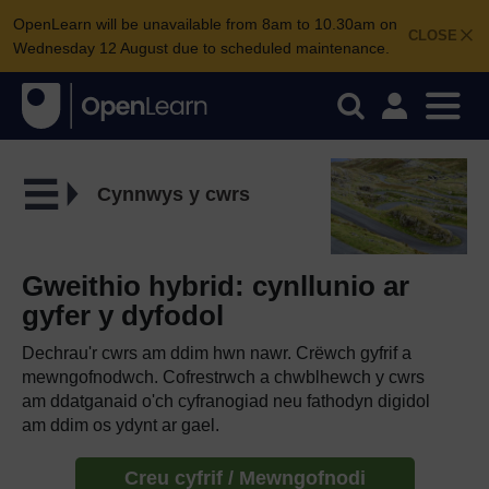
OpenLearn will be unavailable from 8am to 10.30am on
CLOSE
Wednesday 12 August due to scheduled maintenance.
Cynnwys y cwrs
Gweithio hybrid: cynllunio ar
gyfer y dyfodol
Dechrau'r cwrs am ddim hwn nawr. Crëwch gyfrif a
mewngofnodwch. Cofrestrwch a chwblhewch y cwrs
am ddatganaid o'ch cyfranogiad neu fathodyn digidol
am ddim os ydynt ar gael.
Creu cyfrif / Mewngofnodi