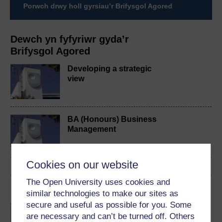
Porwch drwy holl gyrsiau’r Brifysgol Agored
Dewch yn fyfyriwr gyda’r
Brifysgol Agored
Developing a strategic
view
BA (Honours) Business
Management
Cookies on our website
The Open University uses cookies and
English
similar technologies to make our sites as
secure and useful as possible for you. Some
Hybrid working: planning
are necessary and can’t be turned off. Others
for the future