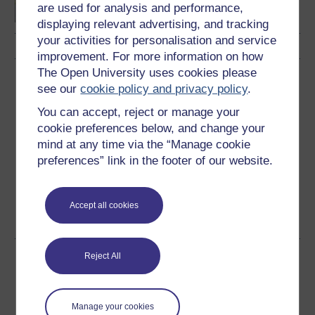
are used for analysis and performance,
displaying relevant advertising, and tracking
your activities for personalisation and service
improvement. For more information on how
The Open University uses cookies please
Lawrlwytho'r cwrs hwn
see our
cookie policy and privacy policy
.
Lawrlwythwch y cwrs hwn i'w ddefnyddio heb fod ar-lein
You can accept, reject or manage your
neu ar ddyfeisiau eraill
cookie preferences below, and change your
mind at any time via the “Manage cookie
preferences” link in the footer of our website.
Word
Kindle
PDF
Epub 2
Accept all cookies
Gweld rhagor o fformatau
Reject All
Rhannu'r cwrs am ddim hwn
Manage your cookies