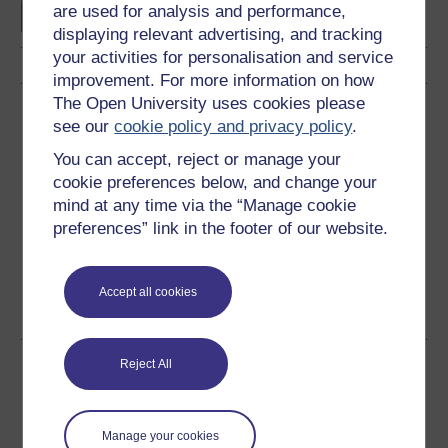
are used for analysis and performance,
displaying relevant advertising, and tracking
your activities for personalisation and service
improvement. For more information on how
The Open University uses cookies please
Lawrlwytho'r cwrs hwn
see our
cookie policy and privacy policy
.
Lawrlwythwch y cwrs hwn i'w ddefnyddio heb fod ar-lein
You can accept, reject or manage your
neu ar ddyfeisiau eraill
cookie preferences below, and change your
mind at any time via the “Manage cookie
preferences” link in the footer of our website.
Word
Kindle
PDF
Epub 2
Accept all cookies
Gweld rhagor o fformatau
Reject All
Rhannu'r cwrs am ddim hwn
Manage your cookies