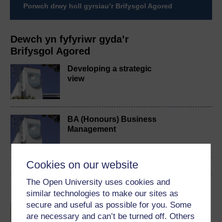
Porwch drwy holl gyrsiau’r Brifysgol Agored
Dewch yn fyfyriwr gyda’r
Brifysgol Agored
Developing a strategic
view
BA (Honours) Business
Management
Cookies on our website
The Open University uses cookies and
English
similar technologies to make our sites as
secure and useful as possible for you. Some
Hybrid working: planning
are necessary and can’t be turned off. Others
for the future