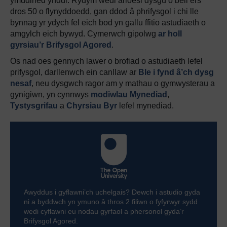
ymddiried ynddi. Rydym wedi arloesi dysgu o bell ers
dros 50 o flynyddoedd, gan ddod â phrifysgol i chi lle
bynnag yr ydych fel eich bod yn gallu ffitio astudiaeth o
amgylch eich bywyd. Cymerwch gipolwg
ar holl
gyrsiau’r Brifysgol Agored
.
Os nad oes gennych lawer o brofiad o astudiaeth lefel
prifysgol, darllenwch ein canllaw ar
Ble i fynd â’ch dysg
nesaf
, neu dysgwch ragor am y mathau o gymwysterau a
gynigiwn, yn cynnwys
modiwlau Mynediad
,
Tystysgrifau
a
Chyrsiau Byr
lefel mynediad.
Awyddus i gyflawni’ch uchelgais? Dewch i astudio gyda
ni a byddwch yn ymuno â thros 2 filiwn o fyfyrwyr sydd
wedi cyflawni eu nodau gyrfaol a phersonol gyda’r
Brifysgol Agored.