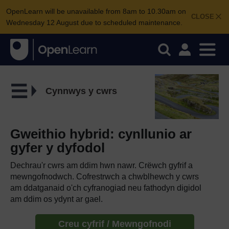
OpenLearn will be unavailable from 8am to 10.30am on
CLOSE
Wednesday 12 August due to scheduled maintenance.
Cynnwys y cwrs
Gweithio hybrid: cynllunio ar
gyfer y dyfodol
Dechrau'r cwrs am ddim hwn nawr. Crëwch gyfrif a
mewngofnodwch. Cofrestrwch a chwblhewch y cwrs
am ddatganaid o'ch cyfranogiad neu fathodyn digidol
am ddim os ydynt ar gael.
Creu cyfrif / Mewngofnodi