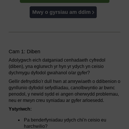
Mwy o gyrsiau am ddim
Cam 1: Diben
Adolygwch eich datganiad cenhadaeth cyfredol
(diben), yna eglurwch yr hyn yr ydych yn ceisio
dychmygu dyfodol gwahanol o/ar gyfer?
Gellir defnyddio'r dull hwn at amrywiaeth o ddibenion o
gynllunio dyfodol sefydliadau, canolbwyntio ar bwnc
penodol, y newid sydd ei angen oherwydd problemau,
neu er mwyn creu syniadau ar gyfer arloesedd.
Ystyriwch:
Pa benderfyniadau ydych chi'n ceisio eu
harchwilio?