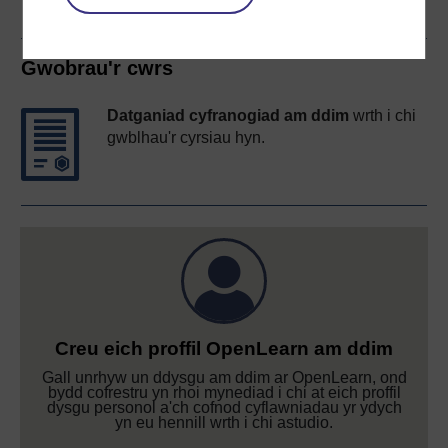
Gwobrau'r cwrs
Datganiad cyfranogiad am ddim
wrth i chi
gwblhau'r cyrsiau hyn.
Creu eich proffil OpenLearn am ddim
Gall unrhyw un ddysgu am ddim ar OpenLearn, ond
bydd cofrestru yn rhoi mynediad i chi at eich proffil
dysgu personol a'ch cofnod cyflawniadau yr ydych
yn eu hennill wrth i chi astudio.