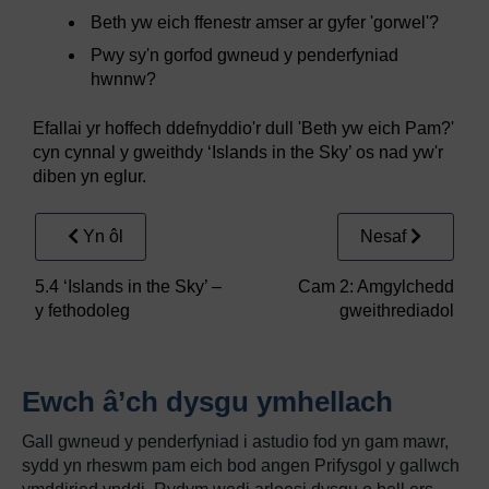
Beth yw eich ffenestr amser ar gyfer 'gorwel'?
Pwy sy'n gorfod gwneud y penderfyniad
hwnnw?
Efallai yr hoffech ddefnyddio'r dull 'Beth yw eich Pam?'
cyn cynnal y gweithdy ‘Islands in the Sky’ os nad yw'r
diben yn eglur.
Yn ôl
Nesaf
5.4 ‘Islands in the Sky’ –
Cam 2: Amgylchedd
y fethodoleg
gweithrediadol
Ewch â’ch dysgu ymhellach
Gall gwneud y penderfyniad i astudio fod yn gam mawr,
sydd yn rheswm pam eich bod angen Prifysgol y gallwch