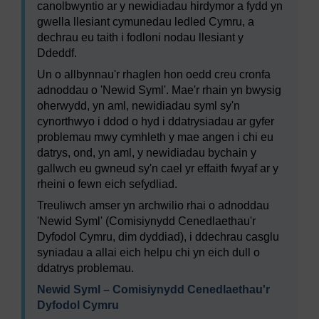
canolbwyntio ar y newidiadau hirdymor a fydd yn
gwella llesiant cymunedau ledled Cymru, a
dechrau eu taith i fodloni nodau llesiant y
Ddeddf.
Un o allbynnau'r rhaglen hon oedd creu cronfa
adnoddau o 'Newid Syml'. Mae'r rhain yn bwysig
oherwydd, yn aml, newidiadau syml sy'n
cynorthwyo i ddod o hyd i ddatrysiadau ar gyfer
problemau mwy cymhleth y mae angen i chi eu
datrys, ond, yn aml, y newidiadau bychain y
gallwch eu gwneud sy'n cael yr effaith fwyaf ar y
rheini o fewn eich sefydliad.
Treuliwch amser yn archwilio rhai o adnoddau
'Newid Syml' (Comisiynydd Cenedlaethau'r
Dyfodol Cymru, dim dyddiad), i ddechrau casglu
syniadau a allai eich helpu chi yn eich dull o
ddatrys problemau.
Newid Syml – Comisiynydd Cenedlaethau'r
Dyfodol Cymru