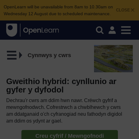
OpenLearn will be unavailable from 8am to 10.30am on
CLOSE
Wednesday 12 August due to scheduled maintenance.
Cynnwys y cwrs
Gweithio hybrid: cynllunio ar
gyfer y dyfodol
Dechrau'r cwrs am ddim hwn nawr. Crëwch gyfrif a
mewngofnodwch. Cofrestrwch a chwblhewch y cwrs
am ddatganaid o'ch cyfranogiad neu fathodyn digidol
am ddim os ydynt ar gael.
Creu cyfrif / Mewngofnodi