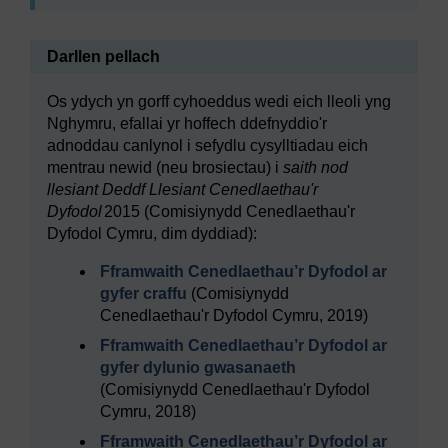
Darllen pellach
Os ydych yn gorff cyhoeddus wedi eich lleoli yng
Nghymru, efallai yr hoffech ddefnyddio'r
adnoddau canlynol i sefydlu cysylltiadau eich
mentrau newid (neu brosiectau) i
saith nod
llesiant Deddf Llesiant Cenedlaethau'r
Dyfodol
2015 (Comisiynydd Cenedlaethau'r
Dyfodol Cymru, dim dyddiad):
Fframwaith Cenedlaethau’r Dyfodol ar
gyfer craffu
(Comisiynydd
Cenedlaethau'r Dyfodol Cymru, 2019)
Fframwaith Cenedlaethau’r Dyfodol ar
gyfer dylunio gwasanaeth
(Comisiynydd Cenedlaethau'r Dyfodol
Cymru, 2018)
Fframwaith Cenedlaethau’r Dyfodol ar