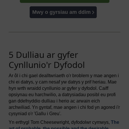
Mwy o gyrsiau am ddim
5 Dulliau ar gyfer
Cynllunio'r Dyfodol
Ar ôl i chi gael dealltwriaeth o'r broblem y mae angen i
chi ei datrys, y cam nesaf yw datrys y prif heriau. Mae
hyn wrth wraidd cynllunio ar gyfer y dyfodol. Caiff
opsiynau eu harchwilio, a datrysiadau posibl eu profi
gan ddefnyddio dulliau i herio ac arwain eich
archwiliad. Yn gyntaf, mae angen i chi fod yn agored i'r
cysyniad o'r 'Gallu i Greu'.
Yn erthygl Tom Cheesewright, dyfodolwr cymwys,
The
art of probable, the possible and the desirable,