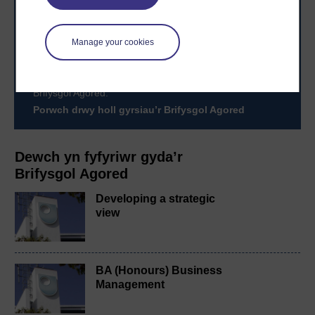
Manage your cookies
Awyddus i gyflawni’ch uchelgais? Dewch i astudio gyda
ni a byddwch yn ymuno â thros 2 filiwn o fyfyrwyr sydd
wedi cyflawni eu nodau gyrfaol a phersonol gyda’r
Brifysgol Agored.
Porwch drwy holl gyrsiau’r Brifysgol Agored
Dewch yn fyfyriwr gyda’r
Brifysgol Agored
Developing a strategic
view
BA (Honours) Business
Management