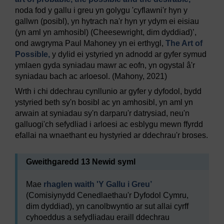
noda fod y gallu i greu yn golygu 'cyflawni'r hyn y
gallwn (posibl), yn hytrach na'r hyn yr ydym ei eisiau
(yn aml yn amhosibl) (Cheesewright, dim dyddiad)’,
ond awgryma Paul Mahoney yn ei erthygl,
The Art of
Possible,
y dylid ei ystyried yn adnodd ar gyfer symud
ymlaen gyda syniadau mawr ac eofn, yn ogystal â'r
syniadau bach ac arloesol. (Mahony, 2021)
Wrth i chi ddechrau cynllunio ar gyfer y dyfodol, bydd
ystyried beth sy'n bosibl ac yn amhosibl, yn aml yn
arwain at syniadau sy'n darparu'r datrysiad, neu'n
galluogi'ch sefydliad i arloesi ac esblygu mewn ffyrdd
efallai na wnaethant eu hystyried ar ddechrau'r broses.
Gweithgaredd 13 Newid syml
Mae
rhaglen waith 'Y Gallu i Greu’
(Comisiynydd Cenedlaethau'r Dyfodol Cymru,
dim dyddiad), yn canolbwyntio ar sut allai cyrff
cyhoeddus a sefydliadau eraill ddechrau