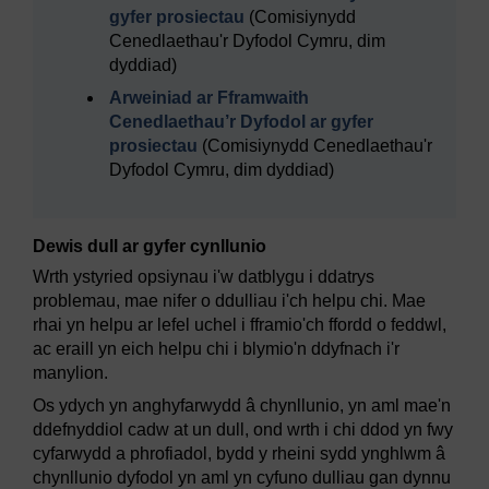
gyfer prosiectau
(Comisiynydd
Cenedlaethau'r Dyfodol Cymru, dim
dyddiad)
Arweiniad ar Fframwaith
Cenedlaethau’r Dyfodol ar gyfer
prosiectau
(Comisiynydd Cenedlaethau'r
Dyfodol Cymru, dim dyddiad)
Dewis dull ar gyfer cynllunio
Wrth ystyried opsiynau i'w datblygu i ddatrys
problemau, mae nifer o ddulliau i'ch helpu chi. Mae
rhai yn helpu ar lefel uchel i fframio'ch ffordd o feddwl,
ac eraill yn eich helpu chi i blymio'n ddyfnach i'r
manylion.
Os ydych yn anghyfarwydd â chynllunio, yn aml mae'n
ddefnyddiol cadw at un dull, ond wrth i chi ddod yn fwy
cyfarwydd a phrofiadol, bydd y rheini sydd ynghlwm â
chynllunio dyfodol yn aml yn cyfuno dulliau gan dynnu