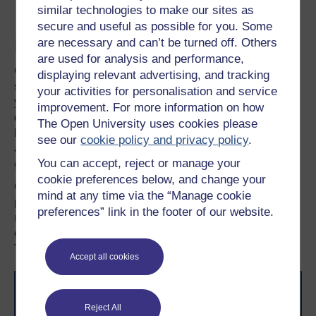
similar technologies to make our sites as
secure and useful as possible for you. Some
Ewch â’ch dysgu ymhellach
are necessary and can’t be turned off. Others
are used for analysis and performance,
Gall gwneud y penderfyniad i astudio fod yn gam mawr,
displaying relevant advertising, and tracking
sydd yn rheswm pam eich bod angen Prifysgol y gallwch
your activities for personalisation and service
ymddiried ynddi. Rydym wedi arloesi dysgu o bell ers
improvement. For more information on how
dros 50 o flynyddoedd, gan ddod â phrifysgol i chi lle
The Open University uses cookies please
bynnag yr ydych fel eich bod yn gallu ffitio astudiaeth o
see our
cookie policy and privacy policy
.
amgylch eich bywyd. Cymerwch gipolwg
ar holl
You can accept, reject or manage your
gyrsiau’r Brifysgol Agored
.
cookie preferences below, and change your
Os nad oes gennych lawer o brofiad o astudiaeth lefel
mind at any time via the “Manage cookie
prifysgol, darllenwch ein canllaw ar
Ble i fynd â’ch dysg
preferences” link in the footer of our website.
nesaf
, neu dysgwch ragor am y mathau o gymwysterau a
gynigiwn, yn cynnwys
modiwlau Mynediad
,
Tystysgrifau
a
Chyrsiau Byr
lefel mynediad.
Accept all cookies
Reject All