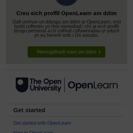
Creu eich proffil OpenLearn am ddim
Gall unrhyw un ddysgu am ddim ar OpenLearn, ond
bydd cofrestru yn rhoi mynediad i chi at eich proffil
dysgu personol a'ch cofnod cyflawniadau yr ydych
yn eu hennill wrth i chi astudio.
Mewngofnodi nawr am ddim
Get started
Get started with OpenLearn
New to OpenLearn