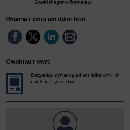
Gweld rhagor o fformatau
Rhannu'r cwrs am ddim hwn
Gwobrau'r cwrs
Datganiad cyfranogiad am ddim
wrth i chi
gwblhau'r cyrsiau hyn.