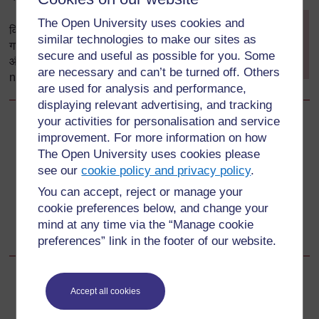
[
Tip: hold Ctrl and
The Open University uses cookies and
विद्यालय नेतृत्व के साथ इनसे जुडी चर्चा और
click a link to open
similar technologies to make our sites as
गतिविधियाँ करवाने के लिए आगे का विवरण
it in a new tab.
secure and useful as possible for you. Some
और सुझाव
विद्यालय नेतृत्व वीडियो संसाधन
(
Hide tip
)
are necessary and can’t be turned off. Others
notes में मिल जाएँगे|
]
are used for analysis and performance,
displaying relevant advertising, and tracking
your activities for personalisation and service
Back to previous page
Previous
improvement. For more information on how
The Open University uses cookies please
कहानी सुनाना, गीत, रोल प्ले और नाटक
see our
cookie policy and privacy policy
.
You can accept, reject or manage your
Go to next page
Next
cookie preferences below, and change your
mind at any time via the “Manage cookie
विद्यालय-समुदाय की साझेदारी स्थापित करना
preferences” link in the footer of our website.
Accept all cookies
For further information, take a look at our frequently asked