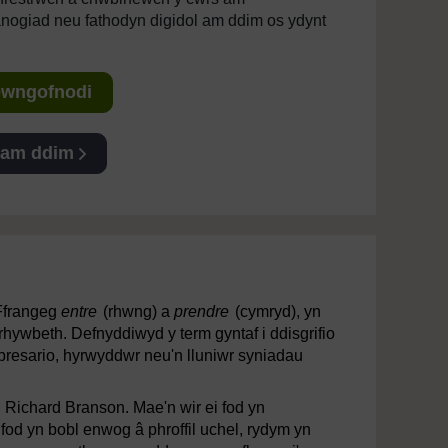
anogiad neu fathodyn digidol am ddim os ydynt
Mewngofnodi
 am ddim
 Ffrangeg
entre
(rhwng) a
prendre
(cymryd), yn
rhywbeth. Defnyddiwyd y term gyntaf i ddisgrifio
presario, hyrwyddwr neu'n lluniwr syniadau
 Richard Branson. Mae'n wir ei fod yn
 fod yn bobl enwog â phroffil uchel, rydym yn