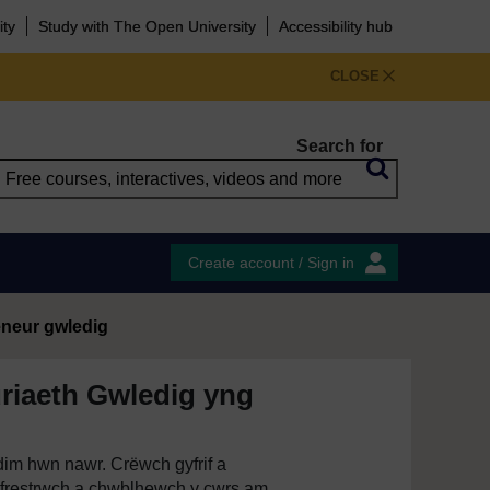
ity
Study with The Open University
Accessibility hub
CLOSE
Search for
Create account / Sign in
eneur gwledig
riaeth Gwledig yng
im hwn nawr. Crëwch gyfrif a
restrwch a chwblhewch y cwrs am