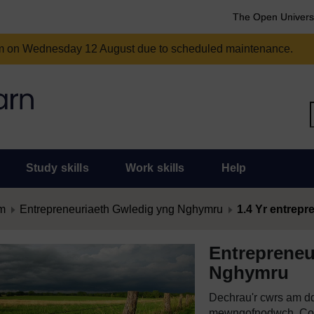
The Open Univers
am on Wednesday 12 August due to scheduled maintenance.
Study skills
Work skills
Help
m
Entrepreneuriaeth Gwledig yng Nghymru
1.4 Yr entrepr
Entrepreneu
Nghymru
Dechrau'r cwrs am dd
mewngofnodwch. Cof