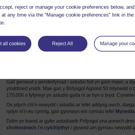
Yn ôl
ccept, reject or manage your cookie preferences below, an
 at any time via the “Manage cookie preferences” link in the 
1.3 Gwerthoedd
te.
 all cookies
Reject All
Manage your co
Ewch â'ch dysgu ymhellach
Gall gwneud y penderfyniad i astudio fod yn gam mawr, a dyn
ymddiried ynddi. Mae gan y Brifysgol Agored 50 mlynedd o 
170,000 o fyfyrwyr yn astudio gyda ni ar hyn o bryd. Cymerw
Os ydych chi'n newydd i astudio ar lefel addysg uwch, da
rydyn ni'n eu cynnig, gan gynnwys ein cyrsiau lefel
Mynedia
Ddim yn barod ar gyfer astudiaeth Prifysgol yna porwch dro
chofrestrwch i'n cylchlythyr
i glywed am gyrsiau newydd a