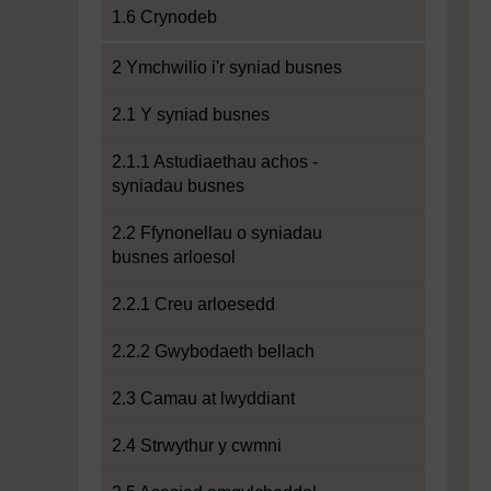
1.6 Crynodeb
2 Ymchwilio i'r syniad busnes
2.1 Y syniad busnes
2.1.1 Astudiaethau achos -
syniadau busnes
2.2 Ffynonellau o syniadau
busnes arloesol
2.2.1 Creu arloesedd
2.2.2 Gwybodaeth bellach
2.3 Camau at lwyddiant
2.4 Strwythur y cwmni