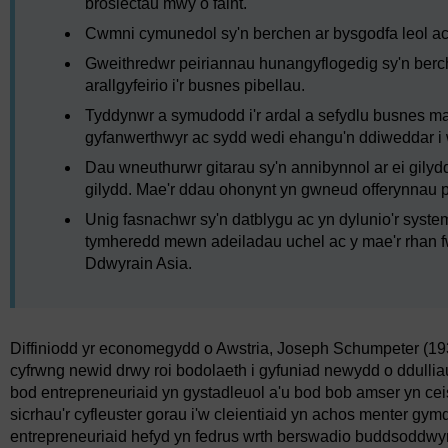
brosiectau mwy o faint.
Cwmni cymunedol sy'n berchen ar bysgodfa leol ac y
Gweithredwr peiriannau hunangyflogedig sy'n berch
arallgyfeirio i'r busnes pibellau.
Tyddynwr a symudodd i'r ardal a sefydlu busnes ma
gyfanwerthwyr ac sydd wedi ehangu'n ddiweddar i 
Dau wneuthurwr gitarau sy'n annibynnol ar ei gilydd 
gilydd. Mae'r ddau ohonynt yn gwneud offerynnau p
Unig fasnachwr sy'n datblygu ac yn dylunio'r system
tymheredd mewn adeiladau uchel ac y mae'r rhan fwya
Ddwyrain Asia.
Diffiniodd yr economegydd o Awstria, Joseph Schumpeter (1934
cyfrwng newid drwy roi bodolaeth i gyfuniad newydd o ddul
bod entrepreneuriaid yn gystadleuol a'u bod bob amser yn ceis
sicrhau'r cyfleuster gorau i'w cleientiaid yn achos menter gym
entrepreneuriaid hefyd yn fedrus wrth berswadio buddsoddwyr 