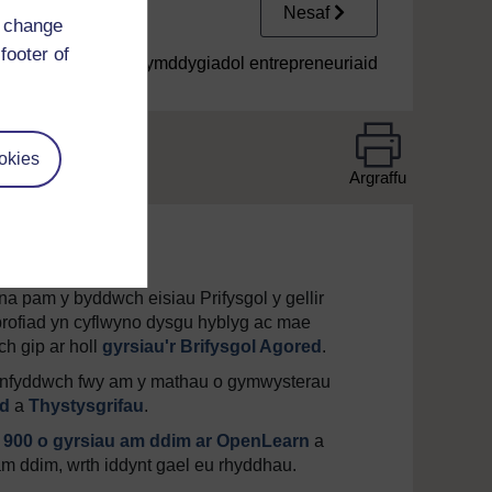
Nesaf
d change
footer of
1.5 Nodweddion ymddygiadol entrepreneuriaid
okies
Argraffu
a pam y byddwch eisiau Prifysgol y gellir
brofiad yn cyflwyno dysgu hyblyg ac mae
ch gip ar holl
gyrsiau'r Brifysgol Agored
.
rganfyddwch fwy am y mathau o gymwysterau
d
a
Thystysgrifau
.
s
900 o gyrsiau am ddim ar OpenLearn
a
m ddim, wrth iddynt gael eu rhyddhau.