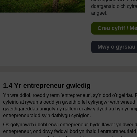
ddatganaid o'ch cyfr
ar gael.
Creu cyfrif / 
Mwy o gyrsiau
1.4 Yr entrepreneur gwledig
Yn wreiddiol, roedd y term 'entrepreneur', sy'n dod o'r geiriau
cyfeirio at rywun a oedd yn gweithio fel cyfryngwr wrth wneud 
gweithgareddau unigolyn y gallem ei alw y dyddiau hyn yn im
entrepreneuraidd sy'n datblygu cynigion.
Os gofynnwch i bobl enwi entrepreneur, bydd llawer yn dweud
entrepreneur, ond drwy feddwl bod yn rhaid i entrepreneuriaid