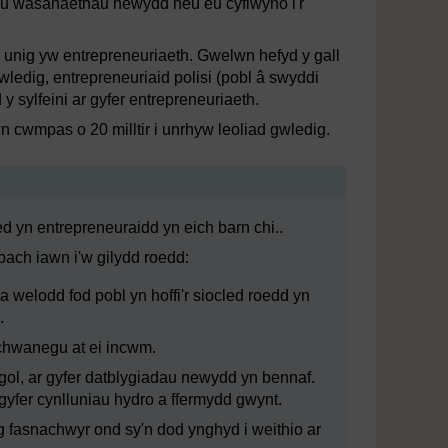
eu wasanaethau newydd neu eu cyflwyno i'r
 unig yw entrepreneuriaeth. Gwelwn hefyd y gall
ledig, entrepreneuriaid polisi (pobl â swyddi
y sylfeini ar gyfer entrepreneuriaeth.
n cwmpas o 20 milltir i unrhyw leoliad gwledig.
ied yn entrepreneuraidd yn eich barn chi..
ch iawn i'w gilydd roedd:
a welodd fod pobl yn hoffi'r siocled roedd yn
.
ychwanegu at ei incwm.
ol, ar gyfer datblygiadau newydd yn bennaf.
gyfer cynlluniau hydro a ffermydd gwynt.
ig fasnachwyr ond sy'n dod ynghyd i weithio ar