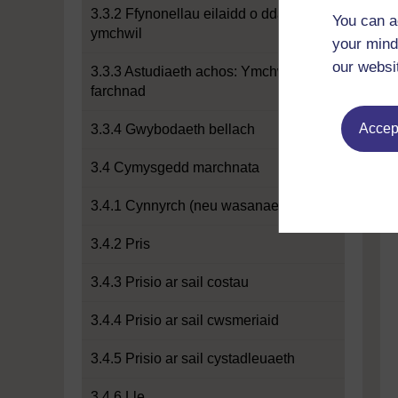
3.3.2 Ffynonellau eilaidd o ddata
You can a
ymchwil
your mind
our websi
3.3.3 Astudiaeth achos: Ymchwil i'r
farchnad
Accept
3.3.4 Gwybodaeth bellach
3.4 Cymysgedd marchnata
3.4.1 Cynnyrch (neu wasanaeth)
3.4.2 Pris
3.4.3 Prisio ar sail costau
3.4.4 Prisio ar sail cwsmeriaid
3.4.5 Prisio ar sail cystadleuaeth
3.4.6 Lle