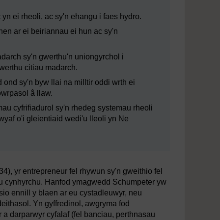
n ei rheoli, ac sy'n ehangu i faes hydro.
en ar ei beiriannau ei hun ac sy'n
darch sy'n gwerthu'n uniongyrchol i
werthu citiau madarch.
ond sy'n byw llai na milltir oddi wrth ei
wrpasol â llaw.
au cyfrifiadurol sy'n rhedeg systemau rheoli
f o'i gleientiaid wedi'u lleoli yn Ne
), yr entrepreneur fel rhywun sy'n gweithio fel
liau cynhyrchu. Hanfod ymagwedd Schumpeter yw
io ennill y blaen ar eu cystadleuwyr, neu
deithasol. Yn gyffredinol, awgryma fod
a darparwyr cyfalaf (fel banciau, perthnasau