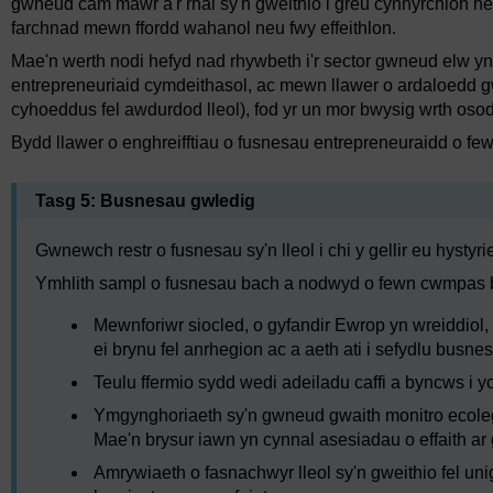
gwneud cam mawr â'r rhai sy'n gweithio i greu cynhyrchion n
farchnad mewn ffordd wahanol neu fwy effeithlon.
Mae'n werth nodi hefyd nad rhywbeth i'r sector gwneud elw yn
entrepreneuriaid cymdeithasol, ac mewn llawer o ardaloedd gw
cyhoeddus fel awdurdod lleol), fod yr un mor bwysig wrth osod 
Bydd llawer o enghreifftiau o fusnesau entrepreneuraidd o few
Tasg 5: Busnesau gwledig
Gwnewch restr o fusnesau sy'n lleol i chi y gellir eu hystyr
Ymhlith sampl o fusnesau bach a nodwyd o fewn cwmpas ba
Mewnforiwr siocled, o gyfandir Ewrop yn wreiddiol, 
ei brynu fel anrhegion ac a aeth ati i sefydlu busnes
Teulu ffermio sydd wedi adeiladu caffi a byncws i 
Ymgynghoriaeth sy'n gwneud gwaith monitro ecoleg
Mae'n brysur iawn yn cynnal asesiadau o effaith ar 
Amrywiaeth o fasnachwyr lleol sy'n gweithio fel un