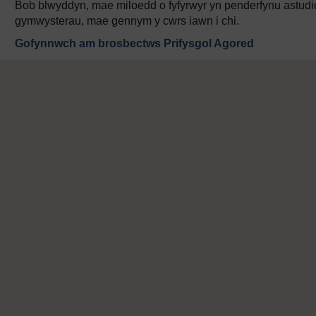
Bob blwyddyn, mae miloedd o fyfyrwyr yn penderfynu astudio
gymwysterau, mae gennym y cwrs iawn i chi.
Gofynnwch am brosbectws Prifysgol Agored