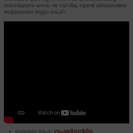
ଉଦ୍ଦେଶ୍ୟମୂଳକ ଭାବରେ ଏକ ବହୁବର୍ଗୀୟ, ବହୁଭାଷୀ ପରିପ୍ରେକ୍ଷୀରେ
କାର୍ଯ୍ୟକଳାପରେ ସଂପୃକ୍ତ କରନ୍ତି।
ଡାଉନଲୋଡ୍ କରନ୍ତୁ:
ଟ୍ରାନ୍ସକ୍ରିପ୍ଟ
/
ଭିଡିଓ
.