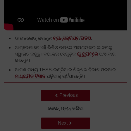
ଡାଉନଲୋଡ୍ କରନ୍ତୁ:
ଟ୍ରାନ୍ସକ୍ରିପ୍ଟ
/
ଭିଡିଓ
.
ଆମ୍ଭେମାନେ ଏହି ଭିଡିଓ ଉପରେ ଆପଣଙ୍କର ଭାବନାକୁ
ସ୍ୱାଗତ କରୁଛୁ। ଦୟାକରି ସେଗୁଡ଼ିକ
ୟୁ ଟ୍ୟୁବ୍‌ରେ
ଅଂଶିଦାର
କରନ୍ତୁ।
ଆପଣ ମଧ୍ୟ TESS-ଇଣ୍ଡିଆର ଶିକ୍ଷକ ବିକାଶ ଓଇଆର
ମାଧ୍ୟମିକ ବିଜ୍ଞାନ
ପଢ଼ିବାକୁ ଚାହିଁପାରନ୍ତି।
Back to previous page
Previous
ଲେସନ୍ ପ୍ଲାନ୍ କରିବା
Go to next page
Next