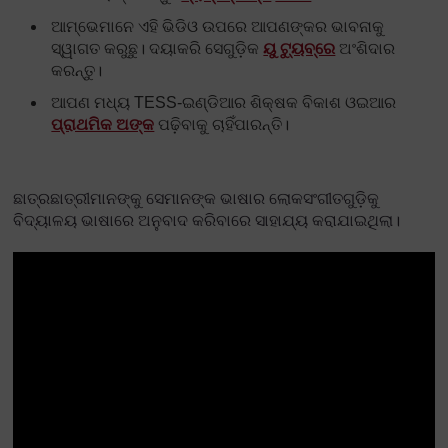
ଆମ୍ଭେମାନେ ଏହି ଭିଡିଓ ଉପରେ ଆପଣଙ୍କର ଭାବନାକୁ
ସ୍ୱାଗତ କରୁଛୁ। ଦୟାକରି ସେଗୁଡ଼ିକ
ୟୁ ଟ୍ୟୁବ୍‌ରେ
ଅଂଶିଦାର
କରନ୍ତୁ।
ଆପଣ ମଧ୍ୟ TESS-ଇଣ୍ଡିଆର ଶିକ୍ଷକ ବିକାଶ ଓଇଆର
ପ୍ରାଥମିକ ଅଙ୍କ
ପଢ଼ିବାକୁ ଚାହିଁପାରନ୍ତି।
ଛାତ୍ରଛାତ୍ରୀମାନଙ୍କୁ ସେମାନଙ୍କ ଭାଷାର ଲୋକସଂଗୀତଗୁଡ଼ିକୁ
ବିଦ୍ୟାଳୟ ଭାଷାରେ ଅନୁବାଦ କରିବାରେ ସାହାଯ୍ୟ କରାଯାଇଥିଲା।