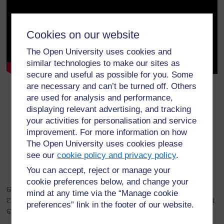
Cookies on our website
The Open University uses cookies and
similar technologies to make our sites as
secure and useful as possible for you. Some
are necessary and can’t be turned off. Others
ଡାଉନଲୋଡ୍ କରନ୍ତୁ:
ଟ୍ରାନ୍ସକ୍ରିପ୍ଟ
/
ଭିଡିଓ
.
are used for analysis and performance,
ଆମ୍ଭେମାନେ ଏହି ଭିଡିଓ ଉପରେ ଆପଣଙ୍କର ଭାବନାକୁ
displaying relevant advertising, and tracking
ସ୍ୱାଗତ କରୁଛୁ। ଦୟାକରି ସେଗୁଡ଼ିକ
ୟୁ ଟ୍ୟୁବ୍‌ରେ
ଅଂଶିଦାର
your activities for personalisation and service
କରନ୍ତୁ।
improvement. For more information on how
ଆପଣ ମଧ୍ୟ TESS-ଇଣ୍ଡିଆର ଶିକ୍ଷକ ବିକାଶ ଓଇଆର
The Open University uses cookies please
ପ୍ରାଥମିକ ଭାଷା ଏବଂ ସାକ୍ଷରତା
ପଢ଼ିବାକୁ ଚାହିଁପାରନ୍ତି।
see our
cookie policy and privacy policy
.
You can accept, reject or manage your
cookie preferences below, and change your
ଜଣେ ଶିକ୍ଷକ ତାଙ୍କର ସମସ୍ତ ଛାତ୍ରଛାତ୍ରୀଙ୍କୁ ଅଧ୍ୟାୟରେ
mind at any time via the “Manage cookie
ଅଂଶଗ୍ରହଣ କରିବା ପାଇଁ ସୁଯୋଗ ଦେବାକୁ ଯୋଡ଼ାରେ କାମ କରିବା ବିଧି
preferences” link in the footer of our website.
ବ୍ୟବହାର କରିଥାନ୍ତି।