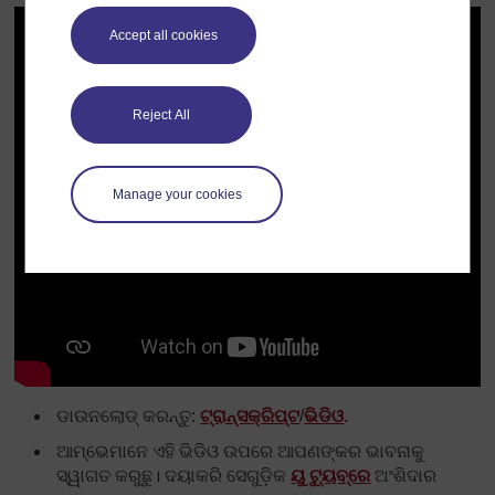
Accept all cookies
Reject All
Manage your cookies
ଡାଉନଲୋଡ୍ କରନ୍ତୁ:
ଟ୍ରାନ୍ସକ୍ରିପ୍ଟ
/
ଭିଡିଓ
.
ଆମ୍ଭେମାନେ ଏହି ଭିଡିଓ ଉପରେ ଆପଣଙ୍କର ଭାବନାକୁ
ସ୍ୱାଗତ କରୁଛୁ। ଦୟାକରି ସେଗୁଡ଼ିକ
ୟୁ ଟ୍ୟୁବ୍‌ରେ
ଅଂଶିଦାର