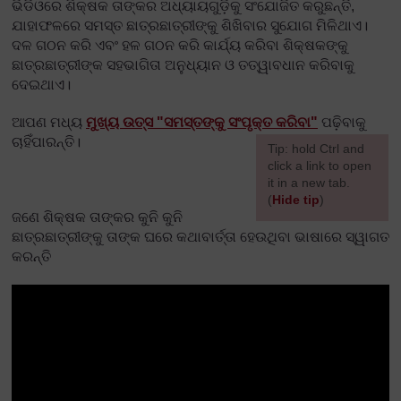
ଭିଡିଓରେ ଶିକ୍ଷକ ତାଙ୍କର ଅଧ୍ୟାୟଗୁଡ଼ିକୁ ସଂଯୋଜିତ କରୁଛନ୍ତି,
ଯାହାଫଳରେ ସମସ୍ତ ଛାତ୍ରଛାତ୍ରୀଙ୍କୁ ଶିଖିବାର ସୁଯୋଗ ମିଳିଥାଏ।
ଦଳ ଗଠନ କରି ଏବଂ ହଳ ଗଠନ କରି କାର୍ଯ୍ୟ କରିବା ଶିକ୍ଷକଙ୍କୁ
ଛାତ୍ରଛାତ୍ରୀଙ୍କ ସହଭାଗିତା ଅନୁଧ୍ୟାନ ଓ ତତ୍ୱାବଧାନ କରିବାକୁ
ଦେଇଥାଏ।
ଆପଣ ମଧ୍ୟ
ମୁଖ୍ୟ ଉତ୍ସ "ସମସ୍ତଙ୍କୁ ସଂପୃକ୍ତ କରିବା"
ପଢ଼ିବାକୁ
ଚାହିଁପାରନ୍ତି।
[
Tip: hold Ctrl and
click a link to open
it in a new tab.
(
Hide tip
)
ଜଣେ ଶିକ୍ଷକ ତାଙ୍କର କୁନି କୁନି
]
ଛାତ୍ରଛାତ୍ରୀଙ୍କୁ ତାଙ୍କ ଘରେ କଥାବାର୍ତ୍ତା ହେଉଥିବା ଭାଷାରେ ସ୍ୱାଗତ
କରନ୍ତି