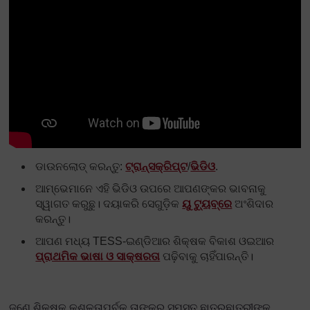
ଡାଉନଲୋଡ୍ କରନ୍ତୁ:
ଟ୍ରାନ୍ସକ୍ରିପ୍ଟ
/
ଭିଡିଓ
.
ଆମ୍ଭେମାନେ ଏହି ଭିଡିଓ ଉପରେ ଆପଣଙ୍କର ଭାବନାକୁ
ସ୍ୱାଗତ କରୁଛୁ। ଦୟାକରି ସେଗୁଡ଼ିକ
ୟୁ ଟ୍ୟୁବ୍‌ରେ
ଅଂଶିଦାର
କରନ୍ତୁ।
ଆପଣ ମଧ୍ୟ TESS-ଇଣ୍ଡିଆର ଶିକ୍ଷକ ବିକାଶ ଓଇଆର
ପ୍ରାଥମିକ ଭାଷା ଓ ସାକ୍ଷରତା
ପଢ଼ିବାକୁ ଚାହିଁପାରନ୍ତି।
ଜଣେ ଶିକ୍ଷକ କୁଶଳତାପୂର୍ବକ ତାଙ୍କର ସମସ୍ତ ଛାତ୍ରଛାତ୍ରୀଙ୍କୁ