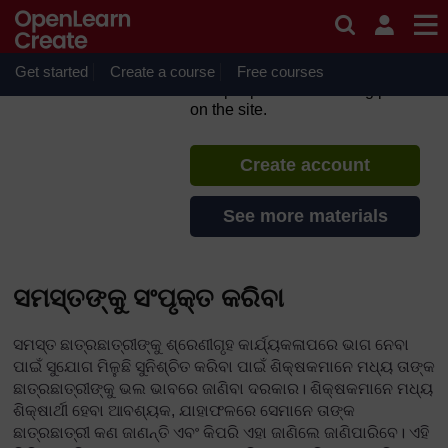
Skip to main content
TESS-India: Odisha
Resources (in Odia)
Get started
Create a course
If you create an account, you can
Free courses
set up a personal learning profile
on the site.
Create account
See more materials
ସମସ୍ତଙ୍କୁ ସଂପୃକ୍ତ କରିବା
ସମସ୍ତ ଛାତ୍ରଛାତ୍ରୀଙ୍କୁ ଶ୍ରେଣୀଗୃହ କାର୍ଯ୍ୟକଳାପରେ ଭାଗ ନେବା
ପାଇଁ ସୁଯୋଗ ମିଳୁଛି ସୁନିଶ୍ଚିତ କରିବା ପାଇଁ ଶିକ୍ଷକମାନେ ମଧ୍ୟ ତାଙ୍କ
ଛାତ୍ରଛାତ୍ରୀଙ୍କୁ ଭଲ ଭାବରେ ଜାଣିବା ଦରକାର। ଶିକ୍ଷକମାନେ ମଧ୍ୟ
ଶିକ୍ଷାର୍ଥୀ ହେବା ଆବଶ୍ୟକ, ଯାହାଫଳରେ ସେମାନେ ତାଙ୍କ
ଛାତ୍ରଛାତ୍ରୀ କଣ ଜାଣନ୍ତି ଏବଂ କିପରି ଏହା ଜାଣିଲେ ଜାଣିପାରିବେ। ଏହି