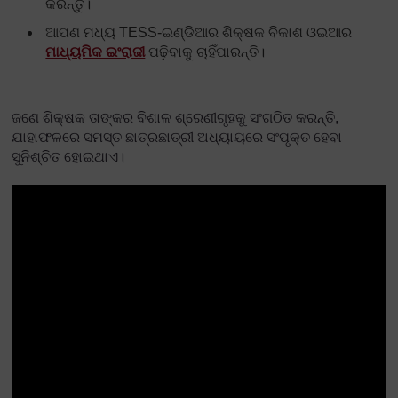
କରନ୍ତୁ।
ଆପଣ ମଧ୍ୟ TESS-ଇଣ୍ଡିଆର ଶିକ୍ଷକ ବିକାଶ ଓଇଆର
ମାଧ୍ୟମିକ ଇଂରାଜୀ
ପଢ଼ିବାକୁ ଚାହିଁପାରନ୍ତି।
ଜଣେ ଶିକ୍ଷକ ତାଙ୍କର ବିଶାଳ ଶ୍ରେଣୀଗୃହକୁ ସଂଗଠିତ କରନ୍ତି,
ଯାହାଫଳରେ ସମସ୍ତ ଛାତ୍ରଛାତ୍ରୀ ଅଧ୍ୟାୟରେ ସଂପୃକ୍ତ ହେବା
ସୁନିଶ୍ଚିତ ହୋଇଥାଏ।